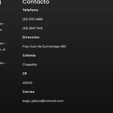
g
Contacto
Telefono
(33) 3121 4668
án –
(33) 3647 1149
mo
Direccion
án –
Fray Juan de Zumárraga 480
, el
Colonia
án –
Chapalita
CP
45040
Correo
bsge_jalisco@hotmail.com